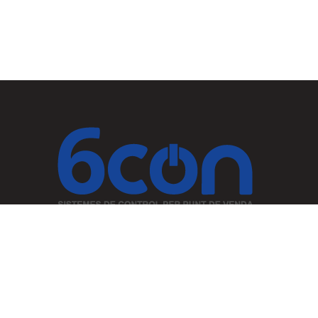
Especialistas en soluciones eficientes para la gestión del cobro y
servicios informáticos para su establecimiento
HOME
CASOS DE ÉXITO
PRODUCTOS
SOFTWARE