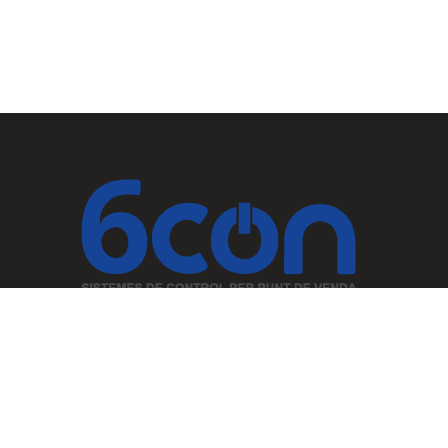
Especialistes en solucions eficients per a la gestió del cobrament i
serveis informàtics pel seu estambliment
HOME
CASOS D’ÈXIT
PRODUCTES
SOFTWARE