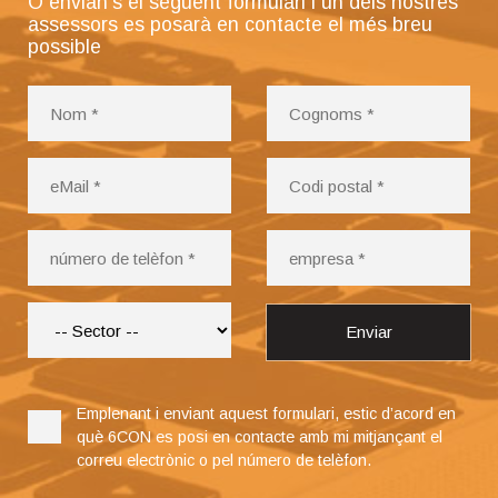
O envian’s el següent formulari i un dels nostres
assessors es posarà en contacte el més breu
possible
Enviar
Emplenant i enviant aquest formulari, estic d’acord en
què 6CON es posi en contacte amb mi mitjançant el
correu electrònic o pel número de telèfon.