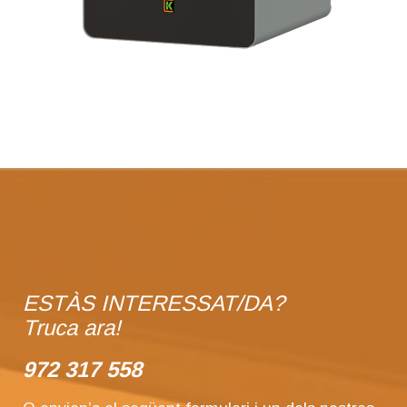
ESTÀS INTERESSAT/DA?
Truca ara!
972 317 558