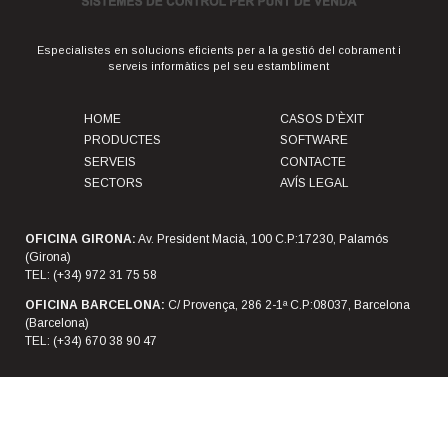
Especialistes en solucions eficients per a la gestió del cobrament i
serveis informàtics pel seu estambliment
HOME
CASOS D’ÈXIT
PRODUCTES
SOFTWARE
SERVEIS
CONTACTE
SECTORS
AVÍS LEGAL
OFICINA GIRONA:
Av. President Macià, 100 C.P:17230, Palamós
(Girona)
TEL: (+34) 972 31 75 58
OFICINA BARCELONA:
C/ Provença, 286 2-1ª C.P:08037, Barcelona
(Barcelona)
TEL: (+34) 670 38 90 47