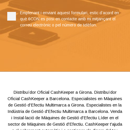
Emplenant i enviant aquest formulari, estic d’acord en
què 6CON es posi en contacte amb mi mitjançant el
correu electrònic o pel número de telèfon.
Distribuïdor Oficial CashKeeper a Girona. Distribuïdor
Oficial CashKeeper a Barcelona. Especialistes en Màquines
de Gestió d'Efectiu Multimarca a Girona. Especialistes en la
Indústria de Gestió d'Efectiu Multimarca a Barcelona. Venda
i Instal·lació de Màquines de Gestió d'Efectiu Líder en el
sector de Màquines de Gestió d'Efectiu. CashKeeper t'ajuda