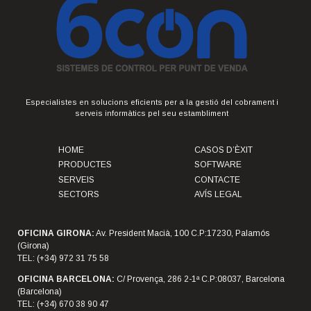
Especialistes en solucions eficients per a la gestió del cobrament i
serveis informàtics pel seu estambliment
HOME
CASOS D’ÈXIT
PRODUCTES
SOFTWARE
SERVEIS
CONTACTE
SECTORS
AVÍS LEGAL
OFICINA GIRONA:
Av. President Macià, 100 C.P:17230, Palamós
(Girona)
TEL: (+34) 972 31 75 58
OFICINA BARCELONA:
C/ Provença, 286 2-1ª C.P:08037, Barcelona
(Barcelona)
TEL: (+34) 670 38 90 47