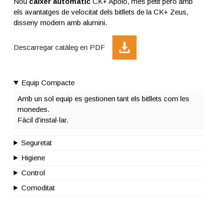
Nou
caixer automàtic
CK+ Apolo, més petit però amb
els avantatges de velocitat dels bitllets de la CK+ Zeus,
disseny modern amb alumini.
Descarregar catàleg en PDF
Equip Compacte
Amb un sol equip es gestionen tant els bitllets com les
monedes.
Fàcil d’instal·lar.
Seguretat
Higiene
Control
Comoditat