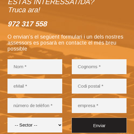
ESTÀS INTERESSAT/DA?
Truca ara!
972 317 558
O envian’s el següent formulari i un dels nostres
assessors es posarà en contacte el més breu
possible
Enviar